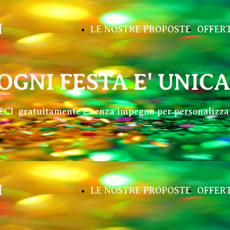
M
LE NOSTRE PROPOSTE
OFFER
OGNI FESTA E' UNICA!
ECI
gratuitamente e senza impegno per personalizzar
M
LE NOSTRE PROPOSTE
OFFER