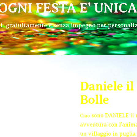
OGNI FESTA E' UNICA!
ratuitamente e senza impegno per personalizz
Daniele il
Bolle
sono DANIELE il m
Ciao
avventura con l'anima
un villaggio in puglia